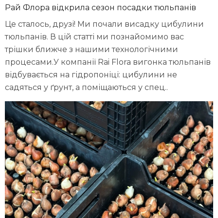
Рай Флора відкрила сезон посадки тюльпанів
Це сталось, друзі! Ми почали висадку цибулини
тюльпанів. В цій статті ми познайомимо вас
трішки ближче з нашими технологічними
процесами.У компанії Rai Flora вигонка тюльпанів
відбувається на гідропоніці: цибулини не
садяться у ґрунт, а поміщаються у спец..