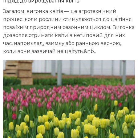
підхід до вирощування квітів
Загалом, вигонка квітів — це агротехнічний
процес, коли рослини стимулюються до цвітіння
поза їхнім природним сезонним циклом. Вигонка
дозволяє отримати квіти в нетиповий для них
час, наприклад, взимку або ранньою весною,
коли вони зазвичай не цвітуть.&nb..