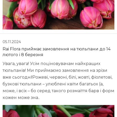
05.11.2024
Rai Flora приймає замовлення на тюльпани до 14
лютого і 8 березня
Увага, увага! Усім поціновувачам найкращих
тюльпанів! Ми приймаємо замовлення на зрізи
вже сьогодні!Рожеві, червоні, білі, жовті, фіолетові,
бузкові тюльпани – улюблені квіти багатьох (а,
може, і всіх – бо серед такого розмаїття барв і форм
кожен може зна..