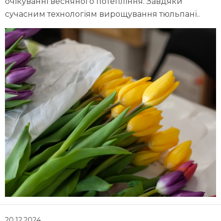
очікуванні весняного потепління. Завдяки
сучасним технологіям вирощування тюльпані..
20.12.2024