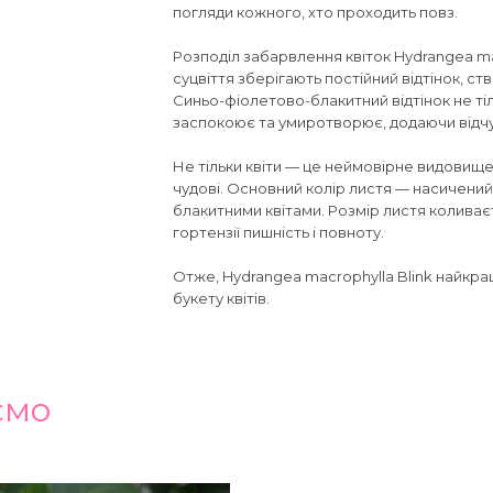
погляди кожного, хто проходить повз.
Розподіл забарвлення квіток Hydrangea ma
суцвіття зберігають постійний відтінок, с
Синьо-фіолетово-блакитний відтінок не ті
заспокоює та умиротворює, додаючи відч
Не тільки квіти — це неймовірне видовище,
чудові. Основний колір листя — насичени
блакитними квітами. Розмір листя коливаєт
гортензії пишність і повноту.
Отже, Hydrangea macrophylla Blink найкращ
букету квітів.
ємо