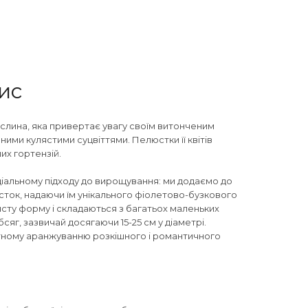
пис
ослина, яка привертає увагу своїм витонченим
ими кулястими суцвіттями. Пелюстки її квітів
ших гортензій.
іальному підходу до вирощування: ми додаємо до
юсток, надаючи їм унікального фіолетово-бузкового
улясту форму і складаються з багатьох маленьких
яг, зазвичай досягаючи 15-25 см у діаметрі.
кетному аранжуванню розкішного і романтичного