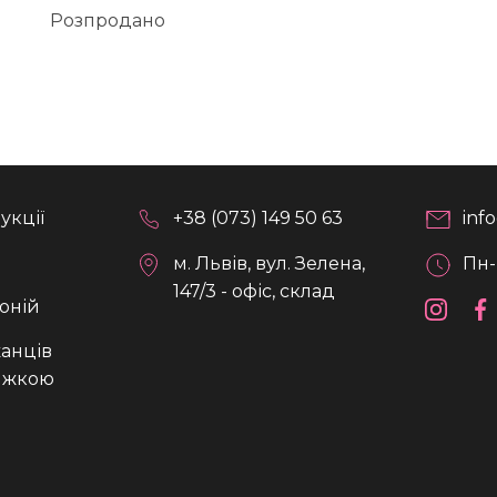
Розпродано
укції
+38 (073) 149 50 63
inf
м. Львів, вул. Зелена,
Пн-
147/3 - офіс, склад
оній
анців
нижкою