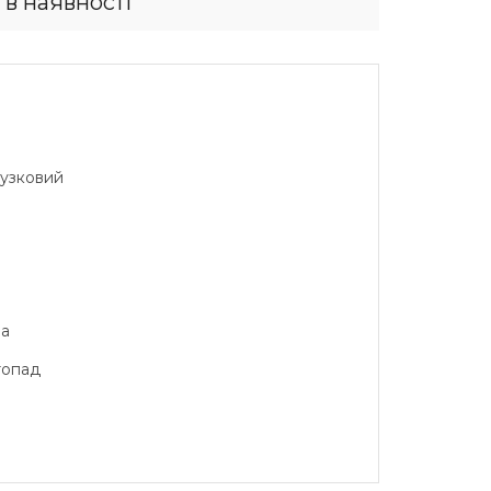
 в наявності
Бузковий
на
топад