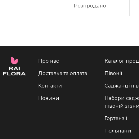
Розпродано
Про нас
Каталог прод
Доставка та оплата
Півонії
Контакти
Саджанці пів
Новини
Набори садж
півоній зі з
Гортензії
Тюльпани