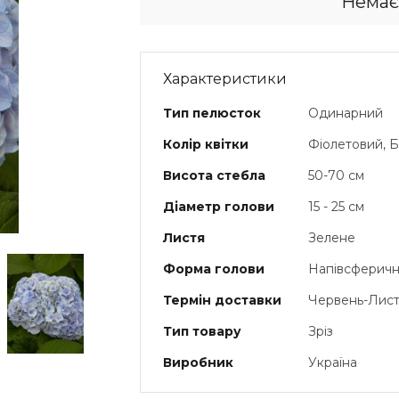
Немає
Характеристики
Тип пелюсток
Одинарний
Колір квітки
Фіолетовий, 
Висота стебла
50-70 см
Діаметр голови
15 - 25 см
Листя
Зелене
Форма голови
Напівсферич
Термін доставки
Червень-Лис
Тип товару
Зріз
Виробник
Україна