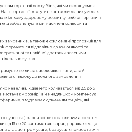
є вам гортензії сорту Blink, які ми вирощуємо з
 Наші гортензії ростуть в контрольованих умовах
ть їхньому здоровому розвитку: відбірні органічні
гляд забезпечують їхні насичені кольори та
х замовників, а також ексклюзивні пропозиції для
ink формується відповідно до їхньої якості та
оперативної та надійної доставки власними
в ідеальному стані.
отримуєте не лише високоякісні квіти, але й
уального підходу до кожного замовлення.
яно невеликі, їх діаметр коливається від 2,5 до 5
е вистачає у розмірі, він з надлишком компенсує
всферичне, з чудовим скупченням суцвіть, які
.
тр суцвіття (голови квітки) є важливим аспектом,
ки від 15 до 20 сантиметрів справді вражають. Це
 вона стає центром уваги, без зусиль привертаючи