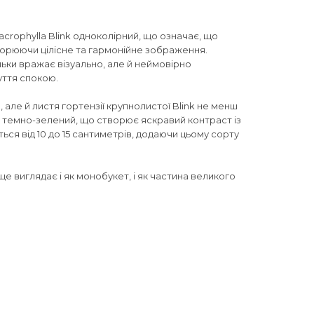
crophylla Blink одноколірний, що означає, що
творюючи цілісне та гармонійне зображення.
льки вражає візуально, але й неймовірно
уття спокою.
 але й листя гортензії крупнолистої Blink не менш
й темно-зелений, що створює яскравий контраст із
ься від 10 до 15 сантиметрів, додаючи цьому сорту
е виглядає і як монобукет, і як частина великого