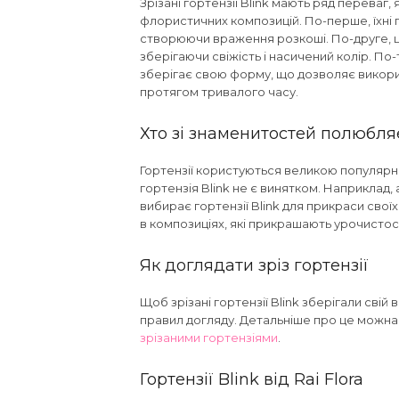
Зрізані гортензії Blink мають ряд переваг,
флористичних композицій. По-перше, їхні 
створюючи враження розкоші. По-друге, ці 
зберігаючи свіжість і насичений колір. По-
зберігає свою форму, що дозволяє викорис
протягом тривалого часу.
Хто зі знаменитостей полюбляє
Гортензії користуються великою популярн
гортензія Blink не є винятком. Наприклад,
вибирає гортензії Blink для прикраси своїх
в композиціях, які прикрашають урочистос
Як доглядати зріз гортензії
Щоб зрізані гортензії Blink зберігали свій 
правил догляду. Детальніше про це можна 
зрізаними гортензіями
.
Гортензії Blink від Rai Flora