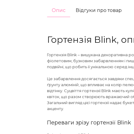
Опис
Відгуки про товар
Гортензія Blink, о
Гортензія Blink – вишукана декоративна р
фіолетовим, бузковим забарвленням і пишн
подвійні, що робить її унікальною серед ін
Це забарвлення досягається завдяки спец
ґрунту алюміній, що впливає на колір пел
відтінку. Суцвіття гортензії Blink мають к
квіток, що разом створюють вражаючий обс
Загальний вигляд цієї гортензії надає бу
акценту.
Переваги зрізу гортензії Blink