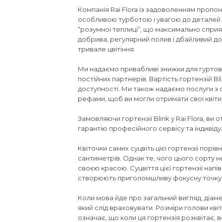
Компанія Rai Flora із задоволенням пропону
особливою турботою і увагою до деталей.
“розумної теплиці”, що максимально сприяю
добрива, регулярний полив і дбайливий до
тривале цвітіння.
Ми надаємо привабливі знижки для гуртови
постійних партнерів. Вартість гортензій Bl
доступності. Ми також надаємо послуги з 
рефами, щоб ви могли отримати свої квіти 
Замовляючи гортензії Blink у Rai Flora, ви 
гарантію професійного сервісу та індивід
Квіточки самих суцвіть цієї гортензії порівн
сантиметрів. Однак те, чого цього сорту н
своєю красою. Суцвіття цієї гортензії напі
створюють приголомшливу фокусну точку
Коли мова йде про загальний вигляд, діаме
який слід враховувати. Розміри голови квіт
означає, що коли ця гортензія розквітає,