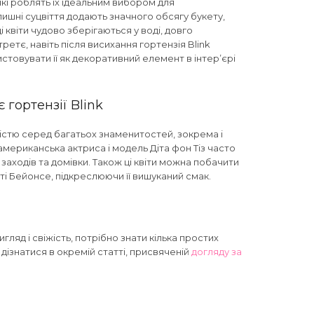
 які роблять їх ідеальним вибором для
пишні суцвіття додають значного обсягу букету,
квіти чудово зберігаються у воді, довго
третє, навіть після висихання гортензія Blink
товувати її як декоративний елемент в інтер’єрі
 гортензії Blink
істю серед багатьох знаменитостей, зокрема і
 американська актриса і модель Діта фон Тіз часто
 заходів та домівки. Також ці квіти можна побачити
ті Бейонсе, підкреслюючи її вишуканий смак.
вигляд і свіжість, потрібно знати кілька простих
дізнатися в окремій статті, присвяченій
догляду за